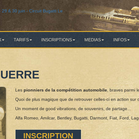
X
TARIFS
INSCRIPTIONS
MEDIAS
INFOS
GUERRE
Les
pionniers de la compétition automobile
, braves parmi l
Quoi de plus magique que de retrouver celles-ci en action sur c
Un moment de good vibrations, de souvenirs, de partage...
Alfa Romeo, Amilcar, Bentley, Bugatti, Darmont, Fiat, Ford, La
INSCRIPTION