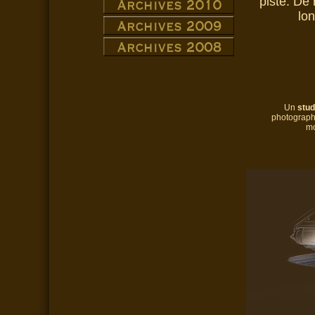
piste. De
lon
Un
stud
photographi
mo