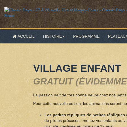
ACCUEIL
HISTOIRE
PROGRAMME
PLATEAU
VILLAGE ENFANT
GRATUIT (ÉVIDEMME
La passion naît de très bonne heure chez nos petits 
Pour cette nouvelle édition, les animations seront 
Les petites répliques de petites répliques
de pilotes précoces : mettez vos enfants au vo
gratuite, destinée au moins de 12 ans)