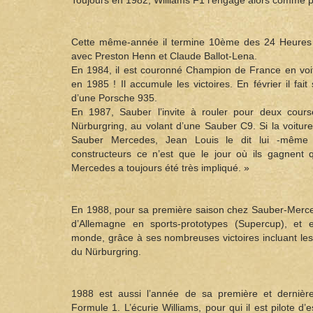
Toujours en 1982, Williams F1 l’engage alors comme p
Cette même-année il termine 10ème des 24 Heures
avec Preston Henn et Claude Ballot-Lena.
En 1984, il est couronné Champion de France en voitu
en 1985 ! Il accumule les victoires. En février il fa
d’une Porsche 935.
En 1987, Sauber l’invite à rouler pour deux cours
Nürburgring, au volant d’une Sauber C9. Si la voitu
Sauber Mercedes, Jean Louis le dit lui -mêm
constructeurs ce n’est que le jour où ils gagnent q
Mercedes a toujours été très impliqué. »
En 1988, pour sa première saison chez Sauber-Merce
d’Allemagne en sports-prototypes (Supercup), et 
monde, grâce à ses nombreuses victoires incluant le
du Nürburgring.
1988 est aussi l’année de sa première et dernièr
Formule 1. L’écurie Williams, pour qui il est pilote d’