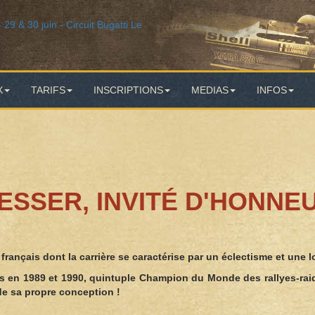
X
TARIFS
INSCRIPTIONS
MEDIAS
INFOS
ESSER, INVITÉ D'HONNE
français dont la carrière se caractérise par un éclectisme et une 
n 1989 et 1990, quintuple Champion du Monde des rallyes-raids de
de sa propre conception !