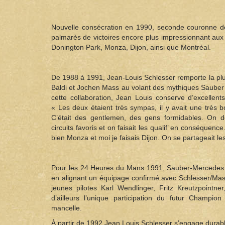
Nouvelle consécration en 1990, seconde couronne 
palmarès de victoires encore plus impressionnant au
Donington Park, Monza, Dijon, ainsi que Montréal.
De 1988 à 1991, Jean-Louis Schlesser remporte la plu
Baldi et Jochen Mass au volant des mythiques Saube
cette collaboration, Jean Louis conserve d’excellent
« Les deux étaient très sympas, il y avait une très
C’était des gentlemen, des gens formidables. On d
circuits favoris et on faisait les qualif’ en conséquen
bien Monza et moi je faisais Dijon. On se partageait les 
Pour les 24 Heures du Mans 1991, Sauber-Mercedes dé
en alignant un équipage confirmé avec Schlesser/Mas
jeunes pilotes Karl Wendlinger, Fritz Kreutzpointne
d’ailleurs l’unique participation du futur Champ
mancelle.
À partir de 1992 Jean Louis Schlesser s’engage durable