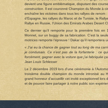
devient une figure emblématique, disputant des cours
construction. Il est couronné Champion du Monde à cin
enchaîne les victoires dans tous les rallyes de renom : 
d’Espagne, les rallyes du Maroc et de Tunisie, le Rally
Rallye en Russie, l’Union des Emirats Arabes Desert Ch
Ce dernier qu’il remporte pour la première fois en 
Monnet, sur un buggy de sa fabrication. C’est la seul
motrices remporte l’épreuve ! Dakar qu’il remportera 
« J’ai eu la chance de gagner tout au long de ma carri
je conduisais. Ce n’est pas de la forfanterie : ce q
forcément, gagner avec la voiture que j’ai fabriquée ç
Jean Louis Schlesser
Le 2 décembre 2019 lors d'une cérémonie à l'Automobi
troisième double champion du monde intronisé au H
grand honneur d’accueillir cet invité exceptionnel lors 
et de pouvoir faire partager à notre public son expérien