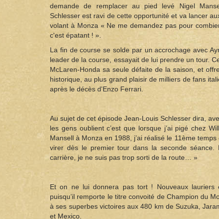
demande de remplacer au pied levé Nigel Mansel
Schlesser est ravi de cette opportunité et va lancer au
volant à Monza « Ne me demandez pas pour combien de
c'est épatant ! ».
La fin de course se solde par un accrochage avec Ayr
leader de la course, essayait de lui prendre un tour. Cet
McLaren-Honda sa seule défaite de la saison, et offr
historique, au plus grand plaisir de milliers de fans it
après le décès d'Enzo Ferrari.
Au sujet de cet épisode Jean-Louis Schlesser dira, a
les gens oublient c’est que lorsque j’ai pigé chez W
Mansell à Monza en 1988, j’ai réalisé le 11ème temps
virer dès le premier tour dans la seconde séance.
carrière, je ne suis pas trop sorti de la route… »
Et on ne lui donnera pas tort ! Nouveaux lauriers
puisqu’il remporte le titre convoité de Champion du M
à ses superbes victoires aux 480 km de Suzuka, Jara
et Mexico.