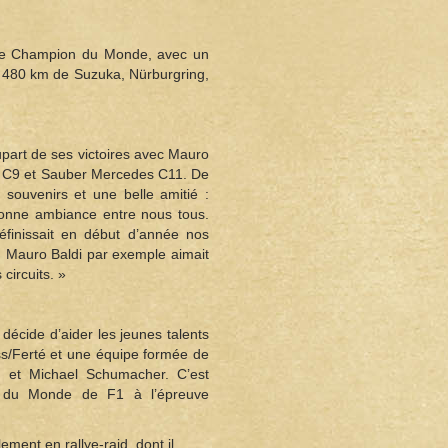
de Champion du Monde, avec un
x 480 km de Suzuka, Nürburgring,
part de ses victoires avec Mauro
r C9 et Sauber Mercedes C11. De
s souvenirs et une belle amitié :
 bonne ambiance entre nous tous.
éfinissait en début d’année nos
ce. Mauro Baldi par exemple aimait
circuits. »
cide d’aider les jeunes talents
s/Ferté et une équipe formée de
r, et Michael Schumacher. C’est
ion du Monde de F1 à l’épreuve
ment en rallye-raid, dont il