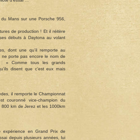
ilote d’essai …
 du Mans sur une Porsche 956,
res de production ! Et il réitère
it ses débuts à Daytona au volant
es, dont une qu’il remporte au
re ne porte pas encore le nom de
e : « Comme tous les grands
u’ils disent que c’est eux mais
des, il remporte le Championnat
est couronné vice-champion du
s 800 km de Jerez et les 1000km
e expérience en Grand Prix de
essai depuis plusieurs années, lui