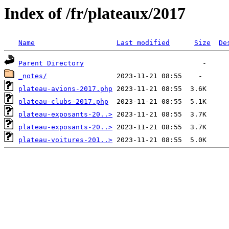
Index of /fr/plateaux/2017
Name
Last modified
Size
De
Parent Directory
_notes/
plateau-avions-2017.php
plateau-clubs-2017.php
plateau-exposants-20..>
plateau-exposants-20..>
plateau-voitures-201..>