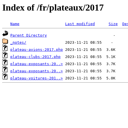
Index of /fr/plateaux/2017
Name
Last modified
Size
De
Parent Directory
_notes/
plateau-avions-2017.php
plateau-clubs-2017.php
plateau-exposants-20..>
plateau-exposants-20..>
plateau-voitures-201..>