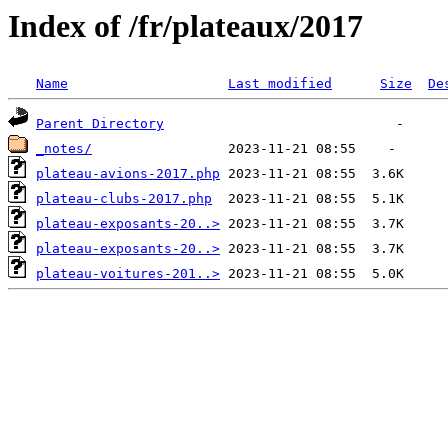
Index of /fr/plateaux/2017
Name
Last modified
Size
De
Parent Directory
_notes/
plateau-avions-2017.php
plateau-clubs-2017.php
plateau-exposants-20..>
plateau-exposants-20..>
plateau-voitures-201..>