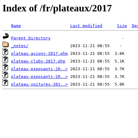
Index of /fr/plateaux/2017
Name
Last modified
Size
De
Parent Directory
_notes/
plateau-avions-2017.php
plateau-clubs-2017.php
plateau-exposants-20..>
plateau-exposants-20..>
plateau-voitures-201..>