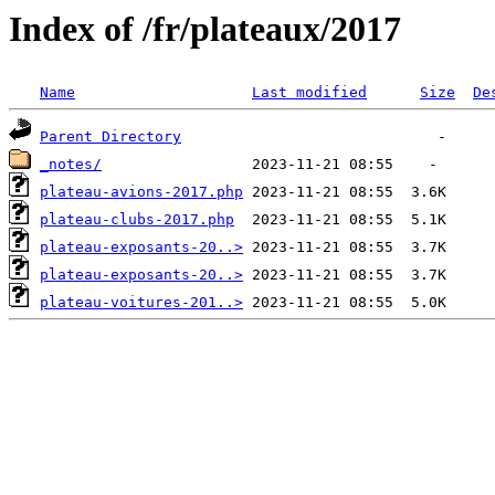
Index of /fr/plateaux/2017
Name
Last modified
Size
De
Parent Directory
_notes/
plateau-avions-2017.php
plateau-clubs-2017.php
plateau-exposants-20..>
plateau-exposants-20..>
plateau-voitures-201..>