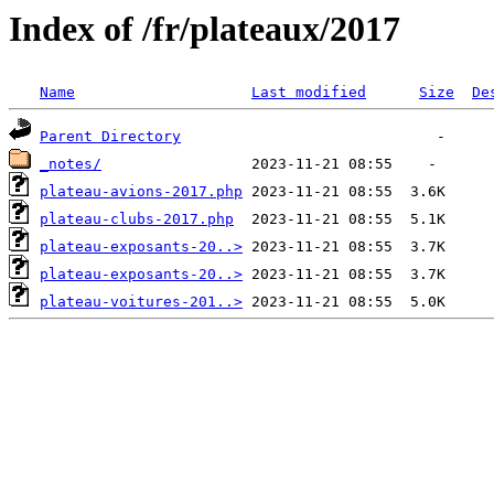
Index of /fr/plateaux/2017
Name
Last modified
Size
De
Parent Directory
_notes/
plateau-avions-2017.php
plateau-clubs-2017.php
plateau-exposants-20..>
plateau-exposants-20..>
plateau-voitures-201..>