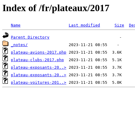
Index of /fr/plateaux/2017
Name
Last modified
Size
De
Parent Directory
_notes/
plateau-avions-2017.php
plateau-clubs-2017.php
plateau-exposants-20..>
plateau-exposants-20..>
plateau-voitures-201..>