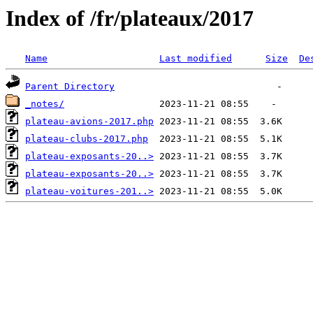
Index of /fr/plateaux/2017
Name
Last modified
Size
De
Parent Directory
_notes/
plateau-avions-2017.php
plateau-clubs-2017.php
plateau-exposants-20..>
plateau-exposants-20..>
plateau-voitures-201..>