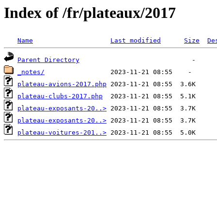
Index of /fr/plateaux/2017
Name
Last modified
Size
De
Parent Directory
_notes/
plateau-avions-2017.php
plateau-clubs-2017.php
plateau-exposants-20..>
plateau-exposants-20..>
plateau-voitures-201..>