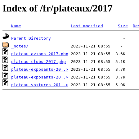
Index of /fr/plateaux/2017
Name
Last modified
Size
De
Parent Directory
_notes/
plateau-avions-2017.php
plateau-clubs-2017.php
plateau-exposants-20..>
plateau-exposants-20..>
plateau-voitures-201..>