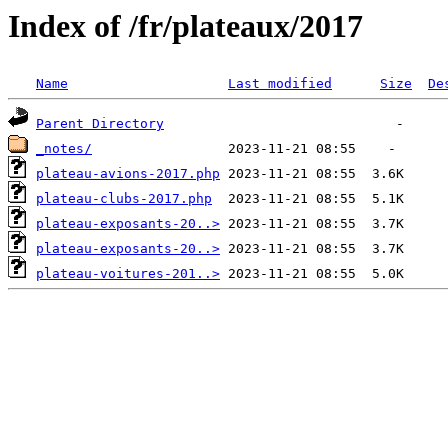
Index of /fr/plateaux/2017
Name
Last modified
Size
De
Parent Directory
_notes/
plateau-avions-2017.php
plateau-clubs-2017.php
plateau-exposants-20..>
plateau-exposants-20..>
plateau-voitures-201..>