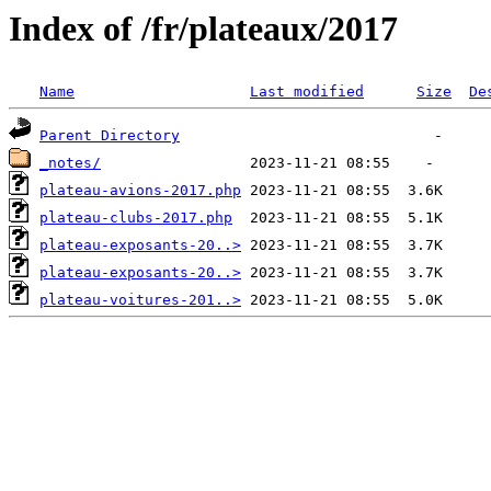
Index of /fr/plateaux/2017
Name
Last modified
Size
De
Parent Directory
_notes/
plateau-avions-2017.php
plateau-clubs-2017.php
plateau-exposants-20..>
plateau-exposants-20..>
plateau-voitures-201..>