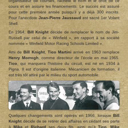
organisateur de courses, rachète le nom et le droit de ce
cours et en assure les financements. Le succès est assuré
pour cette première année puisqu'il y a déjà 300 inscrits.
Pour l'anecdote
Jean‑Pierre Jaussaud
est sacré 1er Volant
Shell.
En 1964,
Bill Knight
décide de remplacer le nom de Jim-
Russell par celui de « Winfield », en rapport à sa société
nommée « Winfield Motor Racing Schools Limited ».
Ami de
Bill Knight
,
Tico Martini
arrivé en 1963 remplace
Henry Morrogh
, comme directeur de l'école en mai 1965.
Tico
, qui marquera l'histoire du circuit, est né en 1934 à
Pigna. Il est d'origine italienne. Mécanicien de formation, il
est très tôt attiré par le milieu du sport automobile.
Quelques changements sont opérés en 1966, lorsque
Bill
Knight
décide de se retirer des affaires en cédant ses parts
à
Mike
et
Richard
ses deux fils, ainsi qu'à
Tico
.
Mike