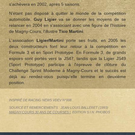
s'achèvera en 2002, après 5 saisons.
N'étant pas disposé à quitter le monde de la compétition
automobile,
Guy Ligier
va se donner les moyens de se
relancer en 2004 en s'associant avec une figure de l'histoire
de Magny-Cours, l'illustre
Tico Martini
.
L'association
Ligier/Martini
porte ses fruits, en 2005 les
deux constructeurs font leur retour à la compétition en
Formule 3 et en Sport Prototype. En Formule 3, de grands
espoirs sont portés vers la JS47, tandis que la Ligier JS49
(Sport Prototype) participe à l'épreuve de clôture du
Challenge Sprint Moderne à Magny‑Cours et le succès est
déjà au rendez-vous puisqu'elle termine en deuxième
position.
INSPIRÉ DE RACING NEWS VDEV N°008
SOURCE ET REMERCIEMENTS : JEAN-LOUIS BALLERET (1993)
MAGNY-COURS 30 ANS DE COURSES !
, EDITION S.I.N. PHOBOS