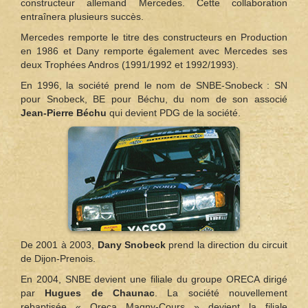
constructeur allemand Mercedes. Cette collaboration
entraînera plusieurs succès.
Mercedes remporte le titre des constructeurs en Production
en 1986 et Dany remporte également avec Mercedes ses
deux Trophées Andros (1991/1992 et 1992/1993).
En 1996, la société prend le nom de SNBE-Snobeck : SN
pour Snobeck, BE pour Béchu, du nom de son associé
Jean‑Pierre Béchu
qui devient PDG de la société.
De 2001 à 2003,
Dany Snobeck
prend la direction du circuit
de Dijon-Prenois.
En 2004, SNBE devient une filiale du groupe ORECA dirigé
par
Hugues de Chaunac
. La société nouvellement
rebaptisée « Oreca Magny-Cours » devient la filiale