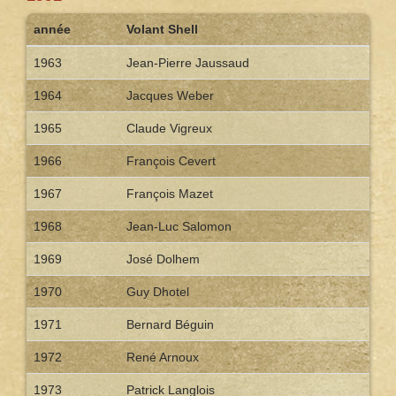
année
Volant Shell
1963
Jean-Pierre Jaussaud
1964
Jacques Weber
1965
Claude Vigreux
1966
François Cevert
1967
François Mazet
1968
Jean-Luc Salomon
1969
José Dolhem
1970
Guy Dhotel
1971
Bernard Béguin
1972
René Arnoux
1973
Patrick Langlois