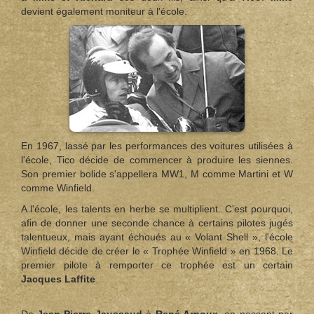
devient également moniteur à l'école.
En 1967, lassé par les performances des voitures utilisées à
l'école, Tico décide de commencer à produire les siennes.
Son premier bolide s'appellera MW1, M comme Martini et W
comme Winfield.
A l'école, les talents en herbe se multiplient. C'est pourquoi,
afin de donner une seconde chance à certains pilotes jugés
talentueux, mais ayant échoués au « Volant Shell », l'école
Winfield décide de créer le « Trophée Winfield » en 1968. Le
premier pilote à remporter ce trophée est un certain
Jacques Laffite
.
De
Jean-Pierre Jaussaud
à
René Arnoux
, en passant par