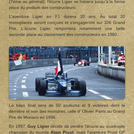
(7ème au général), l'écurie Ligier se hissera jusqu'à la 6ème
place du podium des constructeurs.
L'aventure Ligier en F1 durera 20 ans. Au total 20
monoplaces seront conçues et s'engageront sur 326 Grand
Prix. L'écurie Ligier remportera notamment une belle
seconde place au classement des constructeurs en 1980.
Le bilan final sera de 50 podiums et 9 victoires dont la
dernière et non des moindres, celle d' Olivier Panis au Grand
Prix de Monaco en 1996.
En 1997,
Guy Ligier
décide de vendre l'écurie au quadruple
champion du monde
Alain Prost
, mais l'aventure Prost GP