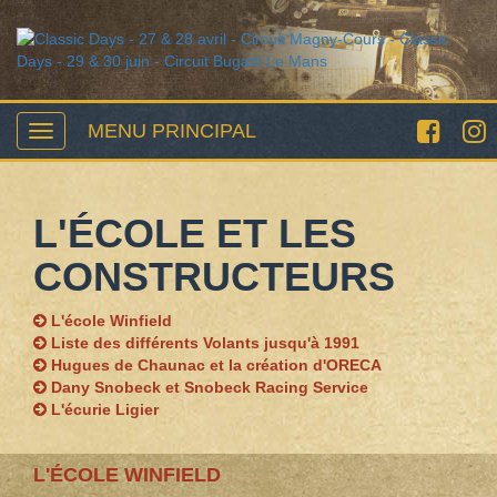
MENU PRINCIPAL
L'ÉCOLE ET LES
CONSTRUCTEURS
L'école Winfield
Liste des différents Volants jusqu'à 1991
Hugues de Chaunac et la création d'ORECA
Dany Snobeck et Snobeck Racing Service
L'écurie Ligier
L'ÉCOLE WINFIELD